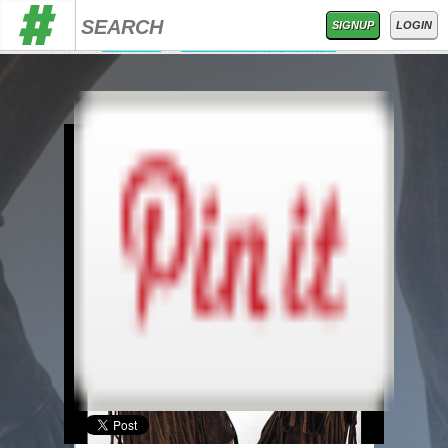
Nuovi Casino Online
Casino En Ligne Sans
Verification
Casino Online Migliori
Non Gamstop
SIGNUP
LOGIN
Casinos
Beste Online Casinos
Quality sites
Gambling Sites Not On Gamstop
Casino Utan Svensk Licens
Casino Non Aams
Migliori Casino Non Aams
Magyar Online Casino
Non Gamstop Casinos
Non Gamstop Casinos
Non Gamstop Casino
Casino Not On Gamstop
Slots Not On Gamstop
Online Casino
Gambling Sites Not On Gamstop
Online Casinos Nederland
Non Gamstop Casinos
Best Casinos Not On Gamstop UK
UK Casino Not On Gamstop
Mejores Casinos Online Mexico
Melhores Cassinos Online