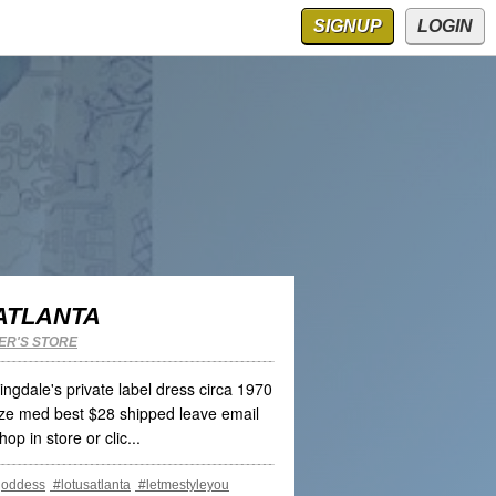
p Casinos
Beste Online Casinos
SIGNUP
LOGIN
ATLANTA
SER'S STORE
ngdale's private label dress circa 1970
ize med best $28 shipped leave email
hop in store or clic...
goddess
#lotusatlanta
#letmestyleyou