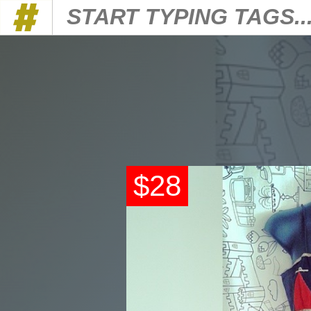
Nuovi Casino Online
Casino En 
$28