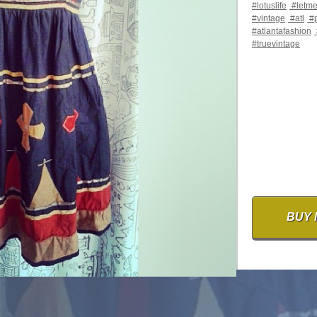
UK Casino Sites Not On Gamstop
#lotuslife
#letme
Casinos Not On Gamstop
#vintage
#atl
#p
Best Non Gamstop Casinos
#atlantafashion
Siti Casino Online Non Aams
#truevintage
Non Gamstop Casino Sites UK
Lista Casino Online Non Aams
Casino Non Aams
Crypto Casinos
Meilleur Site Casino En Ligne Belgique
Meilleur Casino Belgique En Ligne
Meilleur Site De Casino En Ligne Belgique
Migliori Bookmaker Non Aams
Scommesse Italia App
Parier Sur Ufc
オンカジ出金早い
カジノ ライブ
Casino En Ligne
BUY 
Casino Mobile Senza Documenti
Meilleur Casino En Ligne En Belgique
Migliori Casino Bitcoin
Casino En Ligne
Casino Crypto Liste
Casino En Ligne France
Casino En Ligne
Migliori Casinò Online