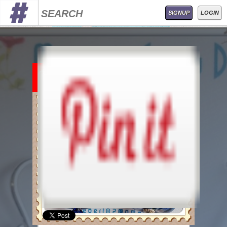
Nuovi Casino Online
Casino En Ligne Sans
Verification
Casino Online Migliori
Non Gamstop
SIGNUP
LOGIN
Casinos
Beste Online Casinos
Quality sites
Gambling Sites Not On Gamstop
$32
Casino Utan Svensk Licens
Casino Non Aams
Migliori Casino Non Aams
Magyar Online Casino
Non Gamstop Casinos
Non Gamstop Casinos
Non Gamstop Casino
Casino Not On Gamstop
Slots Not On Gamstop
Online Casino
Gambling Sites Not On Gamstop
Online Casinos Nederland
Non Gamstop Casinos
Best Casinos Not On Gamstop UK
UK Casino Not On Gamstop
Mejores Casinos Online Mexico
Melhores Cassinos Online