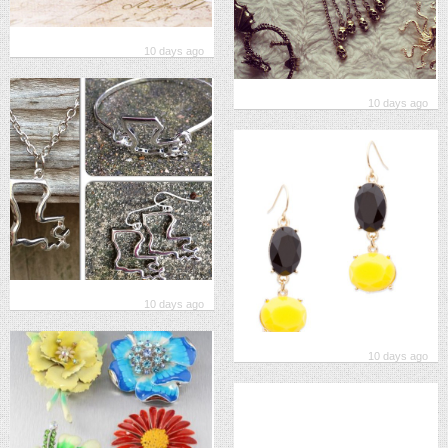
10 days ago
10 days ago
10 days ago
10 days ago