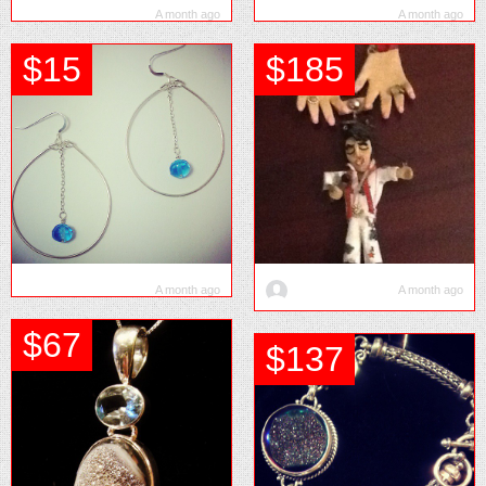
A month ago
A month ago
$15
$185
A month ago
A month ago
$67
$137