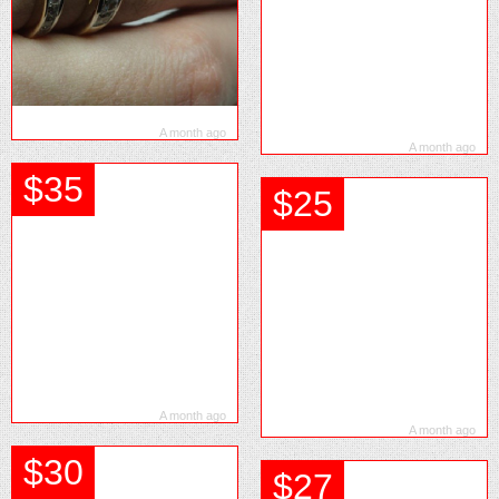
A month ago
A month ago
$35
$25
A month ago
A month ago
$30
$27