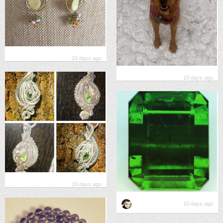
10 days ago
10 days ago
10 days ago
10 days ago