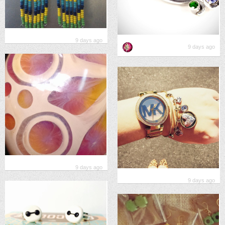
9 days ago
9 days ago
9 days ago
9 days ago