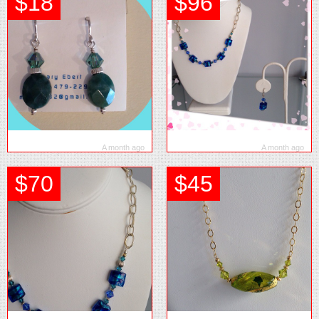
$18
$96
A month ago
A month ago
$70
$45