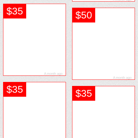
$35
$50
A month ago
A month ago
$35
$35