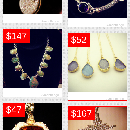
A month ago
A month ago
$147
$52
A month ago
A month ago
$47
$167