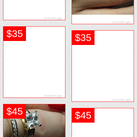
A month ago
A month ago
$35
$35
A month ago
A month ago
$45
$45