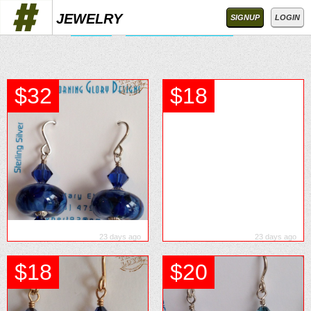
Nuovi Casino Online
Casino En Ligne Sans
Verification
Casino Online Migliori
Non Gamstop
SIGNUP
LOGIN
Casinos
Beste Online Casinos
$32
$18
23 days ago
23 days ago
$18
$20