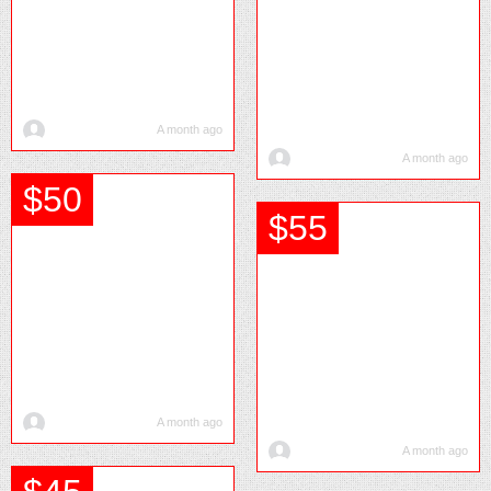
A month ago
A month ago
$50
$55
A month ago
A month ago